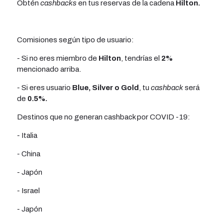
Obtén
cashbacks
en tus reservas de la cadena
Hilton.
Comisiones según tipo de usuario:
- Si no eres miembro de
Hilton
, tendrías el
2%
mencionado arriba.
- Si eres usuario
Blue, Silver o Gold
, tu
cashback
será
de
0.5%.
Destinos que no generan cashback por COVID -19:
- Italia
- China
- Japón
- Israel
- Japón