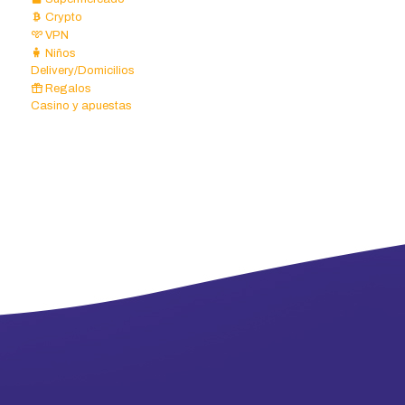
Crypto
VPN
Niños
Delivery/Domicilios
Regalos
Casino y apuestas