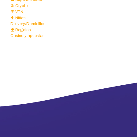
Crypto
VPN
Niños
Delivery/Domicilios
Regalos
Casino y apuestas