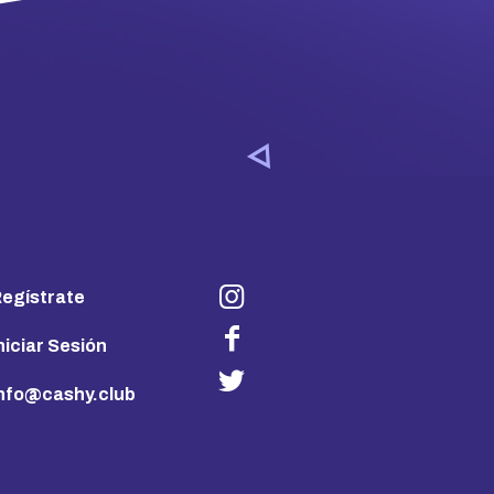
egístrate
niciar Sesión
info@cashy.club